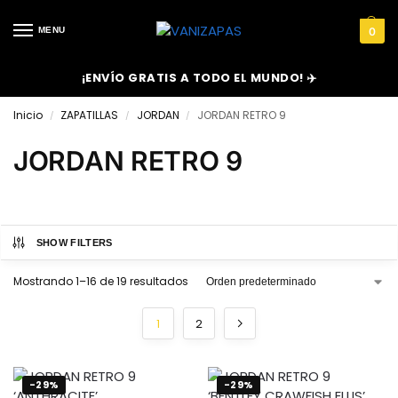
MENU
0
¡ENVÍO GRATIS A TODO EL MUNDO! ✈️
Inicio
ZAPATILLAS
JORDAN
JORDAN RETRO 9
/
/
/
JORDAN RETRO 9
SHOW FILTERS
Mostrando 1–16 de 19 resultados
1
2
-29%
-29%