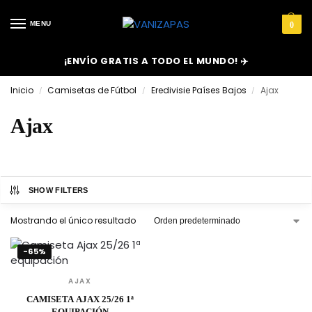
MENU
0
¡ENVÍO GRATIS A TODO EL MUNDO! ✈️
Inicio
Camisetas de Fútbol
Eredivisie Países Bajos
Ajax
/
/
/
Ajax
SHOW FILTERS
Mostrando el único resultado
-65%
AJAX
CAMISETA AJAX 25/26 1ª
EQUIPACIÓN