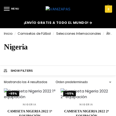
MENU
0
¡ENVÍO GRATIS A TODO EL MUNDO! ✈️
Inicio
Camisetas de Fútbol
Selecciones Internacionales
África
/
/
/
Nigeria
SHOW FILTERS
Mostrando los 4 resultados
-65%
-65%
NIGERIA
NIGERIA
CAMISETA NIGERIA 2022 1ª
CAMISETA NIGERIA 2022 2ª
EQUIPACIÓN
EQUIPACIÓN