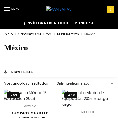
MENU
0
¡ENVÍO GRATIS A TODO EL MUNDO! ✈️
Inicio
Camisetas de Fútbol
MUNDIAL 2026
México
/
/
/
México
SHOW FILTERS
Mostrando los 7 resultados
-45%
-45%
MÉXICO
MÉXICO
CAMISETA MÉXICO 1ª
EQUIPACIÓN 2026