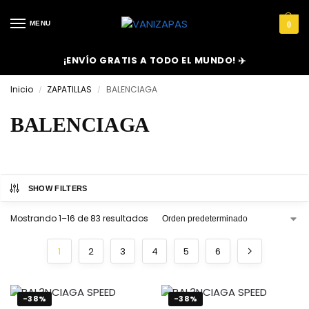
MENU
0
¡ENVÍO GRATIS A TODO EL MUNDO! ✈️
Inicio
ZAPATILLAS
BALENCIAGA
/
/
BALENCIAGA
SHOW FILTERS
Mostrando 1–16 de 83 resultados
1
2
3
4
5
6
-38%
-38%