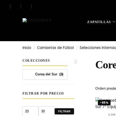
|
|
|
Search
ZAPATILLAS
Inicio
Camisetas de Fútbol
Selecciones Internac
/
/
COLECCIONES
Core
FILTRAR POR PRECIO
-65%
FILTRAR
COR