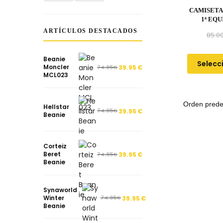
CAMISETA
1ª EQU
ARTÍCULOS DESTACADOS
85.0
Beanie
Selecc
Moncler
74.95
€
39.95
€
MCL023
Hellstar
74.95
€
39.95
€
Beanie
Corteiz
Beret
74.95
€
39.95
€
Beanie
Synaworld
Winter
74.95
€
39.95
€
Beanie