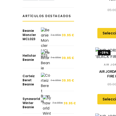
85.0
ARTÍCULOS DESTACADOS
Beanie
Selecc
Moncler
74.95
€
39.95
€
MCL023
-29%
Hellstar
74.95
€
39.95
€
Beanie
AIR JO
AIR JORD
Corteiz
FIRE
Beret
74.95
€
39.95
€
85.0
Beanie
Selecc
Synaworld
Winter
74.95
€
39.95
€
Beanie