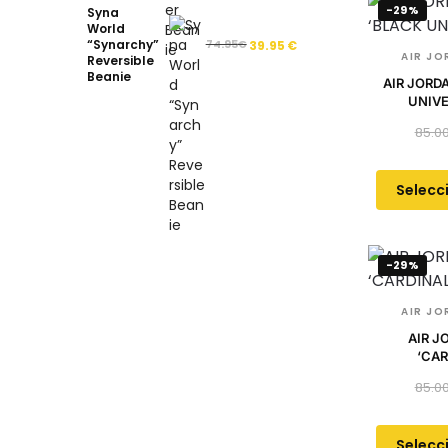
-29%
Syna
World
“Synarchy”
74.95
€
39.95
€
AIR JO
Reversible
Beanie
AIR JORD
UNIVE
85.0
Selecc
-29%
AIR JO
AIR J
‘CAR
85.0
Selecc