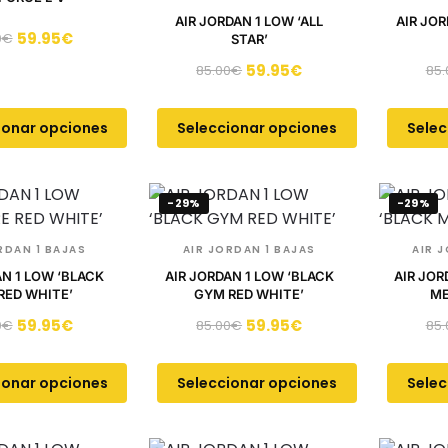
AIR JORDAN 1 LOW ‘ALL
AIR JOR
59.95
€
0
€
STAR’
59.95
€
85.00
€
85.
ionar opciones
Seleccionar opciones
Selec
-29%
-29%
RDAN 1 BAJAS
AIR JORDAN 1 BAJAS
AIR 
AN 1 LOW ‘BLACK
AIR JORDAN 1 LOW ‘BLACK
AIR JOR
 RED WHITE’
GYM RED WHITE’
ME
59.95
€
59.95
€
0
€
85.00
€
85.
ionar opciones
Seleccionar opciones
Selec