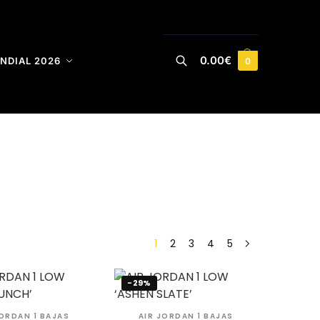
0.00
€
NDIAL 2026
0
Buscar
1
2
3
4
5
-29%
JORDAN 1 BAJAS
AIR JORDAN 1 BAJAS