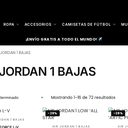
ROPA
ACCESORIOS
CAMISETAS DE FÚTBOL
MU
¡ENVÍO GRATIS A TODO EL MUNDO!
 JORDAN 1 BAJAS
 JORDAN 1 BAJAS
Mostrando 1–16 de 72 resultados
-29%
-29%
RDAN 1 BAJAS
AIR JORDAN 1 BAJAS
AIR 
 FORCE L-V