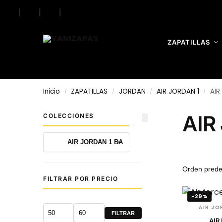
|
|
|
Search
ZAPATILLAS
Inicio
ZAPATILLAS
JORDAN
AIR JORDAN 1
AIR
/
/
/
/
AIR
COLECCIONES
FILTRAR POR PRECIO
-29%
AIR JO
FILTRAR
AIR