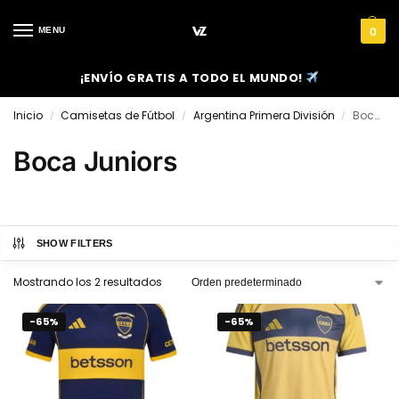
MENU
0
¡ENVÍO GRATIS A TODO EL MUNDO!
Inicio
Camisetas de Fútbol
Argentina Primera División
Boca Juniors
/
/
/
Boca Juniors
SHOW FILTERS
Mostrando los 2 resultados
-65%
-65%