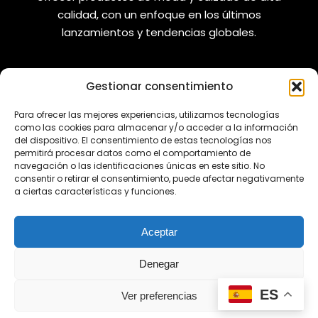
calidad, con un enfoque en los últimos
lanzamientos y tendencias globales.
Gestionar consentimiento
VANIZAPAS
LEGAL
Para ofrecer las mejores experiencias, utilizamos tecnologías
como las cookies para almacenar y/o acceder a la información
Envíos
Aviso Legal
del dispositivo. El consentimiento de estas tecnologías nos
permitirá procesar datos como el comportamiento de
Reembolsos
Política de Privacidad
navegación o las identificaciones únicas en este sitio. No
consentir o retirar el consentimiento, puede afectar negativamente
Cambios y Devoluciones
Política de Cookies
a ciertas características y funciones.
REDES SOCIALES
Aceptar
Denegar
¿Tienes alguna duda?
ES
Ver preferencias