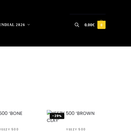
NDIAL 2026
0.00
€
0
Buscar
-29%
YEEZY 500
YEEZY 500