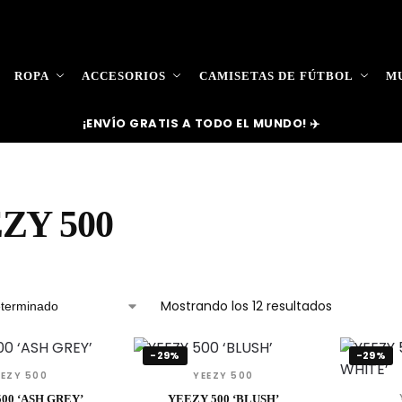
ROPA
ACCESORIOS
CAMISETAS DE FÚTBOL
MU
¡ENVÍO GRATIS A TODO EL MUNDO! ✈️
ZY 500
Mostrando los 12 resultados
-29%
-29%
EEZY 500
YEEZY 500
00 ‘ASH GREY’
YEEZY 500 ‘BLUSH’