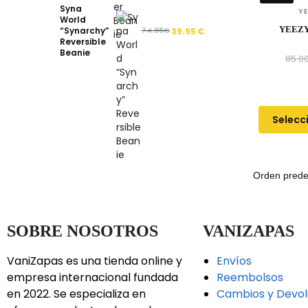
Syna
Y
World
YEEZY
“Synarchy”
74.95
€
39.95
€
Reversible
Beanie
85.0
Selecc
SOBRE NOSOTROS
VANIZAPAS
VaniZapas es una tienda online y
Envíos
empresa internacional fundada
Reembolsos
en 2022. Se especializa en
Cambios y Devol