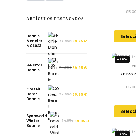
85.0
ARTÍCULOS DESTACADOS
Selecc
Beanie
Moncler
74.95
€
39.95
€
MCL023
-29%
Hellstar
Y
74.95
€
39.95
€
Beanie
YEEZY 
85.0
Corteiz
Beret
74.95
€
39.95
€
Beanie
Selecc
Synaworld
Winter
74.95
€
39.95
€
Beanie
-29%