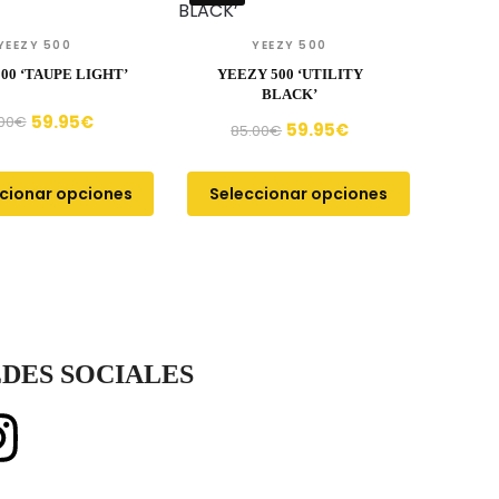
YEEZY 500
YEEZY 500
00 ‘TAUPE LIGHT’
YEEZY 500 ‘UTILITY
BLACK’
59.95
€
00
€
59.95
€
85.00
€
cionar opciones
Seleccionar opciones
DES SOCIALES