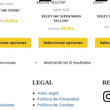
EEZY 500
YEEZY 500
 500 ‘STONE’
YEEZY 500 ‘SUPER MOON
YEEZY 5
59.95
€
0
€
YELLOW’
85.
59.95
€
85.00
€
ionar opciones
Seleccionar opciones
Selec
Mostrando los 12 resultados
LEGAL
RE
Aviso Legal
Política de Privacidad
uciones
Política de Cookies