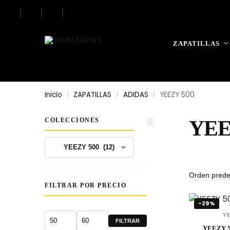
|
|
|
|
Search
ZAPATILLAS
Inicio
ZAPATILLAS
ADIDAS
YEEZY 500
/
/
/
COLECCIONES
YEE
FILTRAR POR PRECIO
-29%
Y
FILTRAR
YEEZY 5