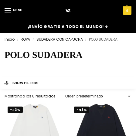
MENU
0
¡ENVÍO GRATIS A TODO EL MUNDO! ✈️
Inicio
ROPA
SUDADERA CON CAPUCHA
POLO SUDADERA
/
/
/
POLO SUDADERA
SHOW FILTERS
Mostrando los 8 resultados
-43%
-43%