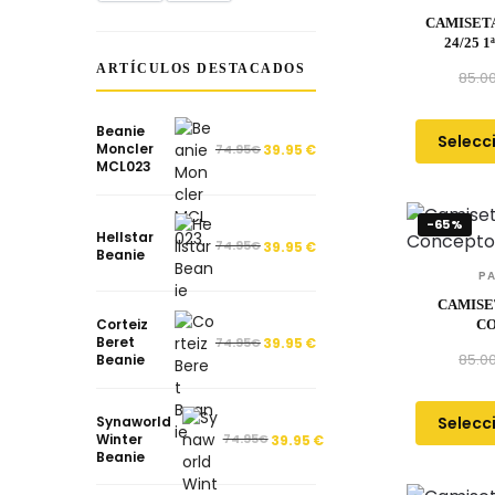
CAMISETA
24/25 
ARTÍCULOS DESTACADOS
85.0
Beanie
Selecc
Moncler
74.95
€
39.95
€
MCL023
-65%
Hellstar
74.95
€
39.95
€
Beanie
P
CAMISE
Corteiz
C
Beret
74.95
€
39.95
€
85.0
Beanie
Selecc
Synaworld
Winter
74.95
€
39.95
€
Beanie