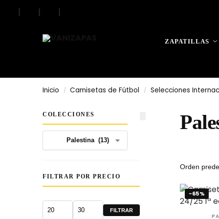
|
|
|
Search
ZAPATILLAS
Inicio
Camisetas de Fútbol
Selecciones Internac
/
/
COLECCIONES
Pale
FILTRAR POR PRECIO
-65%
FILTRAR
P