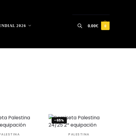
NDIAL 2026
0.00
€
0
Buscar
-65%
PALESTINA
PALESTINA