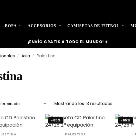
ROPA
ACCESORIOS
CAMISETAS DE FÚTBOL
MU
¡ENVÍO GRATIS A TODO EL MUNDO! ✈️
ionales
Asia
Palestina
/
/
stina
Mostrando los 13 resultados
-65%
-65%
ALESTINA
PALESTINA