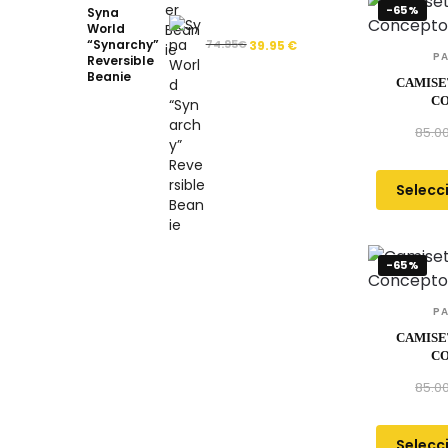
-65%
Syna
World
“Synarchy”
74.95
€
39.95
€
P
Reversible
Beanie
CAMISE
C
85.0
Selecc
-65%
P
CAMISE
C
85.0
Selecc