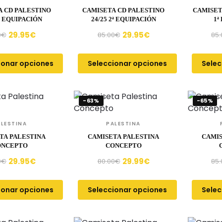
 CD PALESTINO
CAMISETA CD PALESTINO
CAMISET
1ª EQUIPACIÓN
24/25 2ª EQUIPACIÓN
1ª
29.95
€
29.95
€
0
€
85.00
€
85.
ionar opciones
Seleccionar opciones
Selec
-63%
-65%
ALESTINA
PALESTINA
TA PALESTINA
CAMISETA PALESTINA
CAMIS
ONCEPTO
CONCEPTO
29.95
€
29.99
€
0
€
80.00
€
85.
ionar opciones
Seleccionar opciones
Selec