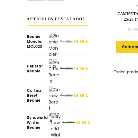
CAMISETA
ARTÍCULOS DESTACADOS
25/26 
85.0
Beanie
Moncler
74.95
€
39.95
€
Selecc
MCL023
Hellstar
74.95
€
39.95
€
Beanie
Corteiz
Beret
74.95
€
39.95
€
Beanie
Synaworld
Winter
74.95
€
39.95
€
Beanie