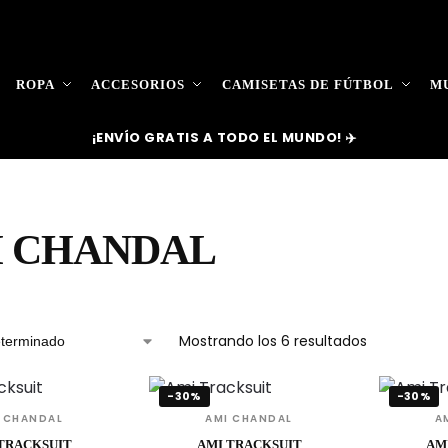
ROPA
ACCESORIOS
CAMISETAS DE FÚTBOL
MU
¡ENVÍO GRATIS A TODO EL MUNDO! ✈️
I CHANDAL
Mostrando los 6 resultados
-30%
-30%
 CHANDAL
AMI CHANDAL
A
TRACKSUIT
AMI TRACKSUIT
AM