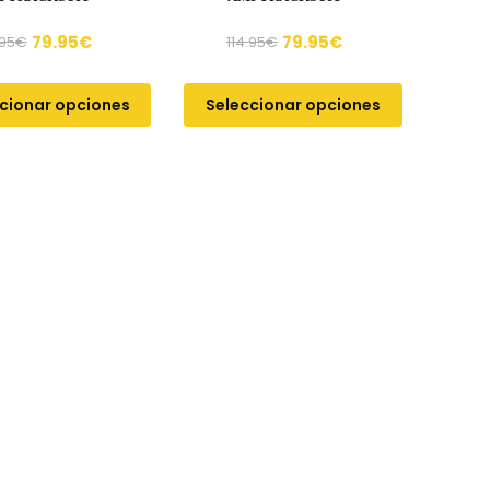
79.95
€
79.95
€
.95
€
114.95
€
cionar opciones
Seleccionar opciones