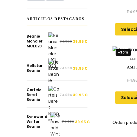
114.9
ARTÍCULOS DESTACADOS
Selecc
Beanie
Moncler
74.95
€
39.95
€
MCL023
-30%
AMI
Hellstar
AMI 
74.95
€
39.95
€
Beanie
114.9
Corteiz
Beret
74.95
€
39.95
€
Selecc
Beanie
Synaworld
Winter
74.95
€
39.95
€
Beanie