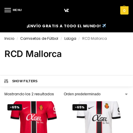
MENU
0
¡ENVÍO GRATIS A TODO EL MUNDO!
Inicio
Camisetas de Fútbol
LaLiga
RCD Mallorca
/
/
/
RCD Mallorca
SHOW FILTERS
Mostrando los 2 resultados
-65%
-65%