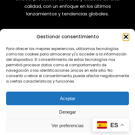
calidad, con un enfoque en los últimos
lanzamientos y tendencias globales.
Gestionar consentimiento
VANIZAPAS
LEGAL
Para ofrecer las mejores experiencias, utilizamos tecnologías
como las cookies para almacenar y/o acceder a la información
Envíos
Aviso Legal
del dispositivo. El consentimiento de estas tecnologías nos
permitirá procesar datos como el comportamiento de
Reembolsos
Política de Privacidad
navegación o las identificaciones únicas en este sitio. No
consentir o retirar el consentimiento, puede afectar negativamente
Cambios y Devoluciones
Política de Cookies
a ciertas características y funciones.
REDES SOCIALES
Aceptar
Denegar
¿Tienes alguna duda?
ES
Ver preferencias