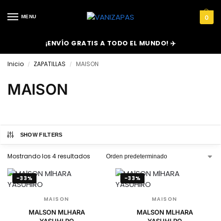
MENU
0
¡ENVÍO GRATIS A TODO EL MUNDO! ✈️
Inicio
ZAPATILLAS
MAISON
/
/
MAISON
SHOW FILTERS
Mostrando los 4 resultados
-33%
-33%
MAISON
MAISON
MALSON MLHARA
MALSON MLHARA