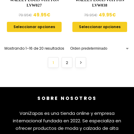
LVW027
LVW038
49.95
€
49.95
€
79.95
€
79.95
€
Seleccionar opciones
Seleccionar opciones
Mostrando 1–16 de 20 resultados
1
2
SOBRE NOSOTROS
VaniZapas es una tienda online y empresa
internacional fundada en 2022. Se especializa en
ofrecer productos de moda y calzado de alta