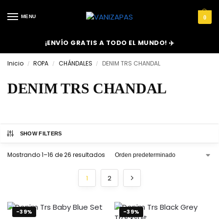
MENU
0
¡ENVÍO GRATIS A TODO EL MUNDO! ✈️
Inicio
ROPA
CHÁNDALES
DENIM TRS CHANDAL
/
/
/
DENIM TRS CHANDAL
SHOW FILTERS
Mostrando 1–16 de 26 resultados
1
2
-39%
-39%