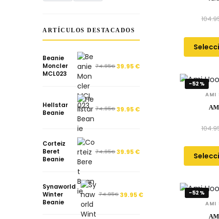
104.9
ARTÍCULOS DESTACADOS
Selecc
Beanie
Moncler
74.95
€
39.95
€
MCL023
-52%
AMI
Hellstar
AM
74.95
€
39.95
€
Beanie
104.9
Corteiz
Beret
74.95
€
39.95
€
Selecc
Beanie
Synaworld
-52%
Winter
74.95
€
39.95
€
Beanie
AMI
AM