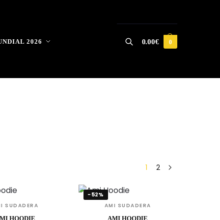
NDIAL 2026
0.00
€
0
Buscar
1
2
-52%
I SUDADERA
AMI SUDADERA
MI HOODIE
AMI HOODIE