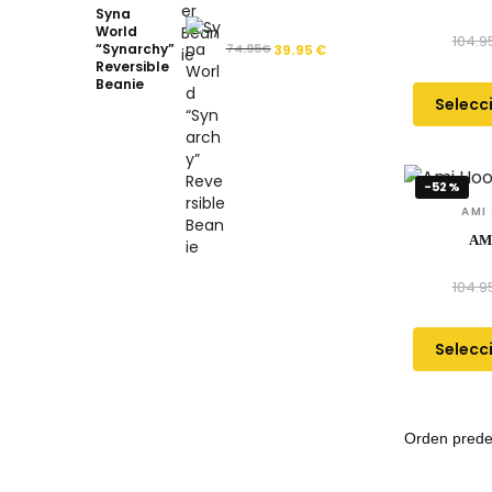
Syna
World
104.9
“Synarchy”
74.95
€
39.95
€
Reversible
Beanie
Selecc
-52%
AMI
AM
104.9
Selecc