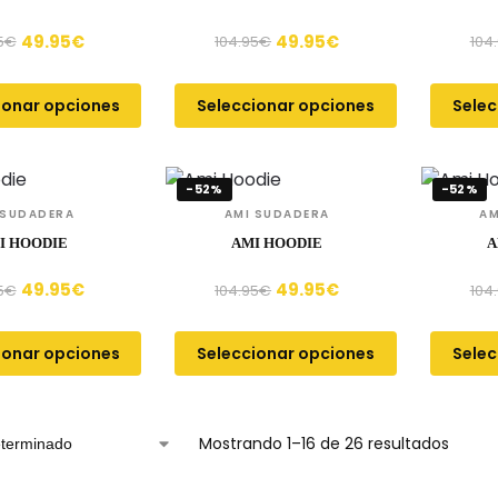
49.95
€
49.95
€
5
€
104.95
€
104
ionar opciones
Seleccionar opciones
Selec
-52%
-52%
 SUDADERA
AMI SUDADERA
AM
I HOODIE
AMI HOODIE
A
49.95
€
49.95
€
5
€
104.95
€
104
ionar opciones
Seleccionar opciones
Selec
Mostrando 1–16 de 26 resultados