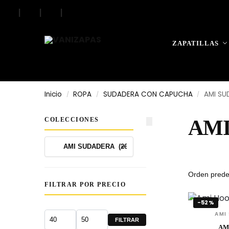
|
|
|
Search
ZAPATILLAS
Inicio
ROPA
SUDADERA CON CAPUCHA
AMI SU
/
/
/
COLECCIONES
AMI
FILTRAR POR PRECIO
-52%
AMI
FILTRAR
AM