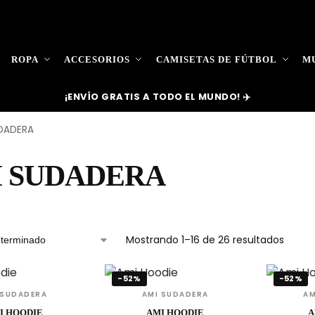
ROPA
ACCESORIOS
CAMISETAS DE FÚTBOL
MU
¡ENVÍO GRATIS A TODO EL MUNDO! ✈️
DADERA
 SUDADERA
Mostrando 1–16 de 26 resultados
-52%
-52%
 SUDADERA
AMI SUDADERA
AM
I HOODIE
AMI HOODIE
A