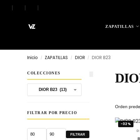
|
|
|
Search
ZAPATILLAS
Inicio
ZAPATILLAS
DIOR
DIOR B23
/
/
/
COLECCIONES
DIO
FILTRAR POR PRECIO
-32%
D
FILTRAR
D