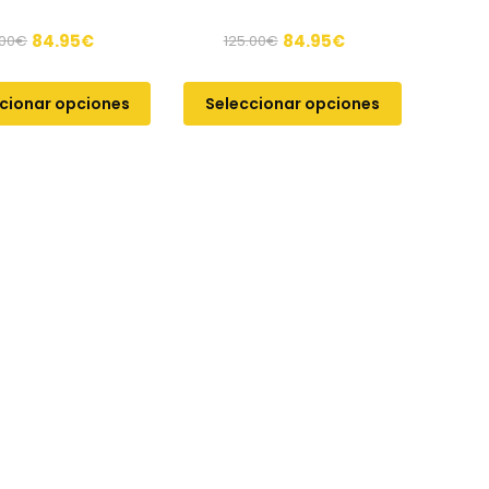
84.95
€
84.95
€
.00
€
125.00
€
cionar opciones
Seleccionar opciones