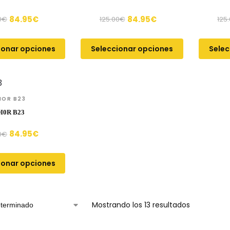
84.95
€
84.95
€
0
€
125.00
€
125
ionar opciones
Seleccionar opciones
Selec
IOR B23
I0R B23
84.95
€
0
€
ionar opciones
Mostrando los 13 resultados