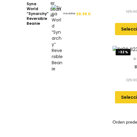
Syna
World
125.0
“Synarchy”
74.95
€
39.95
€
Reversible
Beanie
Selecc
-32%
D
D
125.0
Selecc