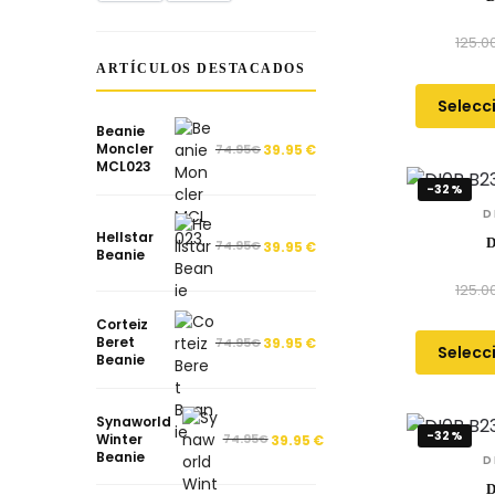
125.0
ARTÍCULOS DESTACADOS
Selecc
Beanie
Moncler
74.95
€
39.95
€
MCL023
-32%
D
Hellstar
D
74.95
€
39.95
€
Beanie
125.0
Corteiz
Beret
74.95
€
39.95
€
Selecc
Beanie
Synaworld
-32%
Winter
74.95
€
39.95
€
Beanie
D
D