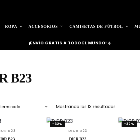
ROPA
ACCESORIOS
CAMISETAS DE FÚTBOL
MU
¡ENVÍO GRATIS A TODO EL MUNDO! ✈️
R B23
Mostrando los 13 resultados
-32%
-32%
IOR B23
DIOR B23
I0R B23
DI0R B23