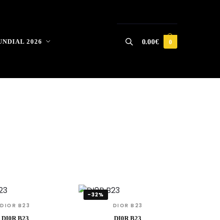
NDIAL 2026
0.00
€
0
Buscar
-32%
DIOR B23
DIOR B23
DI0R B23
DI0R B23