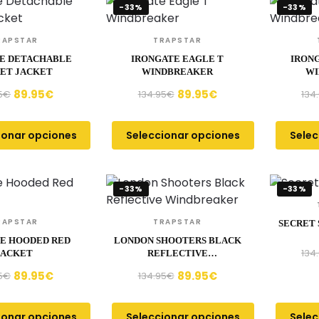
-33%
-33%
RAPSTAR
TRAPSTAR
E DETACHABLE
IRONGATE EAGLE T
IRON
ET JACKET
WINDBREAKER
WI
89.95
€
89.95
€
5
€
134.95
€
134
ionar opciones
Seleccionar opciones
Selec
-33%
-33%
RAPSTAR
TRAPSTAR
SECRET 
E HOODED RED
LONDON SHOOTERS BLACK
134
JACKET
REFLECTIVE
WINDBREAKER
89.95
€
89.95
€
5
€
134.95
€
ionar opciones
Seleccionar opciones
Selec