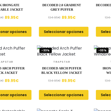
K IRONGATE
DECODED 2.0 GRADIENT
DECODED
ABLE JACKET
GREY PUFFER
89.95
€
89.95
€
5
€
134.95
€
134
ionar opciones
Seleccionar opciones
Selec
-33%
-33%
RAPSTAR
TRAPSTAR
 ARCH PUFFER
DECODED ARCH PUFFER
IRON
CK JACKET
BLACK YELLOW JACKET
WI
89.95
€
89.95
€
5
€
134.95
€
134
ionar opciones
Seleccionar opciones
Selec