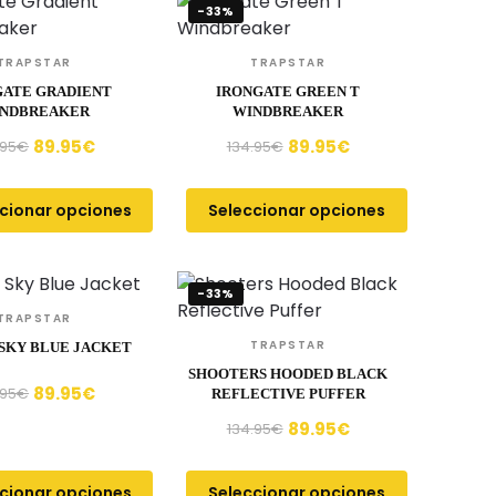
-33%
TRAPSTAR
TRAPSTAR
GATE GRADIENT
IRONGATE GREEN T
NDBREAKER
WINDBREAKER
89.95
€
89.95
€
.95
€
134.95
€
cionar opciones
Seleccionar opciones
-33%
TRAPSTAR
TRAPSTAR
SKY BLUE JACKET
SHOOTERS HOODED BLACK
89.95
€
.95
€
REFLECTIVE PUFFER
89.95
€
134.95
€
cionar opciones
Seleccionar opciones