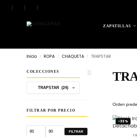
|
|
|
|
Search
ZAPATILLAS
Inicio
ROPA
CHAQUETA
TRAPSTAR
/
/
/
COLECCIONES
TRA
FILTRAR POR PRECIO
-33%
FILTRAR
T