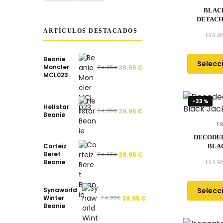
BLAC
DETACH
ARTÍCULOS DESTACADOS
134.9
Beanie
Selecc
Moncler
74.95
€
39.95
€
MCL023
-33%
Hellstar
74.95
€
39.95
€
Beanie
T
DECODED
Corteiz
BLA
Beret
74.95
€
39.95
€
134.9
Beanie
Selecc
Synaworld
Winter
74.95
€
39.95
€
Beanie