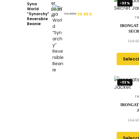
-33%
Syna
World
“Synarchy”
74.95
€
39.95
€
T
Reversible
Beanie
IRONGAT
SECR
134.9
Selecc
-33%
T
IRONGAT
134.9
Selecc