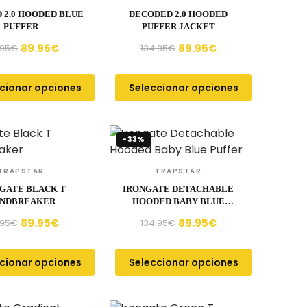
 2.0 HOODED BLUE
DECODED 2.0 HOODED
PUFFER
PUFFER JACKET
89.95
€
89.95
€
.95
€
134.95
€
cionar opciones
Seleccionar opciones
-33%
TRAPSTAR
TRAPSTAR
GATE BLACK T
IRONGATE DETACHABLE
NDBREAKER
HOODED BABY BLUE
PUFFER
89.95
€
89.95
€
.95
€
134.95
€
cionar opciones
Seleccionar opciones