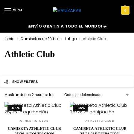
MENU
0
¡ENVÍO GRATIS A TODO EL MUNDO! ✈️
Inicio
Camisetas de Fútbol
LaLiga
Athletic Club
/
/
/
Athletic Club
SHOW FILTERS
Mostrando los 2 resultados
-65%
-65%
ATHLETIC CLUB
ATHLETIC CLUB
CAMISETA ATHLETIC CLUB
CAMISETA ATHLETIC CLUB
25/26 1ª EQUIPACIÓN
25/26 2ª EQUIPACIÓN