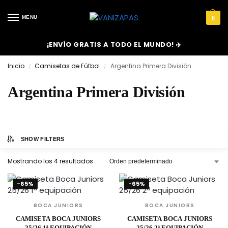
MENU
0
¡ENVÍO GRATIS A TODO EL MUNDO! ✈️
Inicio
Camisetas de Fútbol
Argentina Primera División
/
/
Argentina Primera División
SHOW FILTERS
Mostrando los 4 resultados
-65%
-65%
BOCA JUNIORS
BOCA JUNIORS
CAMISETA BOCA JUNIORS
CAMISETA BOCA JUNIORS
25/26 1ª EQUIPACIÓN
25/26 2ª EQUIPACIÓN