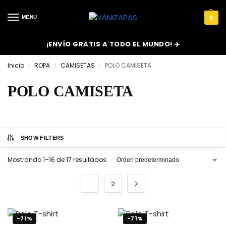
MENU
0
¡ENVÍO GRATIS A TODO EL MUNDO! ✈️
Inicio
ROPA
CAMISETAS
POLO CAMISETA
/
/
/
POLO CAMISETA
SHOW FILTERS
Mostrando 1–16 de 17 resultados
1
2
-71%
-71%