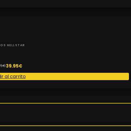
OS HELLSTAR
STAR BEANIE
39.95
€
95
€
r al carrito