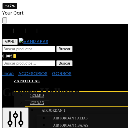
-47%
Search
Your Cart
|
|
|
|
MENU
Buscar
0.00
€
0
Buscar
Inicio
/
ACCESORIOS
/
GORROS
/
Gorros Hellstar
ZAPATILLAS
Gorros Hellstar
HERMES
JORDAN
AIR JORDAN 1
AIR JORDAN 1 ALTAS
AIR JORDAN 1 BAJAS