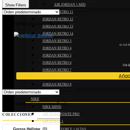
AIR JORDAN 1 MID
Show Filters
JORDAN RETRO 11
JORDAN RETRO 12
Mostrando el único resultado
JORDAN RETRO 13
JORDAN RETRO 14
JORDAN RETRO 3
GORR
JORDAN RETRO 4
HELL
JORDAN RETRO 5
JORDAN RETRO 6
74.
JORDAN RETRO 7
Añadi
JORDAN RETRO 8
JORDAN RETRO 9
NUMERIS
NIKE
Mostrando el único resultado
NIKE MIND
AIR FOAMPOSITE PRO
COLECCIONES
AIR FORCE 1
AIR FORCE 1 ALTAS