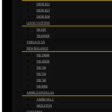
DIOR B22
DIOR B23
DIOR B30
LOUIS VUITTON
SKATE
TRAINER
VERSACE SN
NEW BALANCE
NB 1906R
NB 2002R
NB 530
NB 550
NB 740
NB 9060
AMIRI ZAPATILLAS
AMIRI MA-1
SKELETON