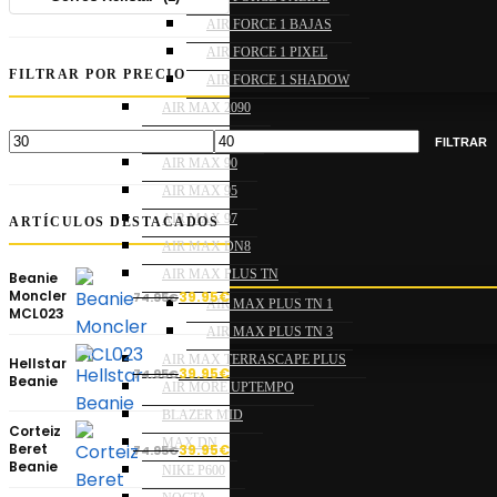
AIR FORCE 1 BAJAS
AIR FORCE 1 PIXEL
FILTRAR POR PRECIO
AIR FORCE 1 SHADOW
AIR MAX 2090
AIR MAX 270
FILTRAR
AIR MAX 90
AIR MAX 95
AIR MAX 97
ARTÍCULOS DESTACADOS
AIR MAX DN8
AIR MAX PLUS TN
Beanie
Moncler
39.95
€
74.95
€
AIR MAX PLUS TN 1
MCL023
AIR MAX PLUS TN 3
AIR MAX TERRASCAPE PLUS
Hellstar
39.95
€
74.95
€
Beanie
AIR MORE UPTEMPO
BLAZER MID
Corteiz
MAX DN
Beret
39.95
€
74.95
€
Beanie
NIKE P600