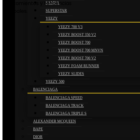
lanzamientos y tendencias
SAMBA
globales.
SUPERSTAR
YEEZY
YEEZY 700 V3
YEEZY BOOST 350 V2
YEEZY BOOST 700
YEEZY BOOST 700 MNVN
YEEZY BOOST 700 V2
YEEZY FOAM RUNNER
YEEZY SLIDES
YEEZY 500
BALENCIAGA
BALENCIAGA SPEED
BALENCIAGA TRACK
BALENCIAGA TRIPLE S
ALEXANDER MCQUEEN
BAPE
DIOR