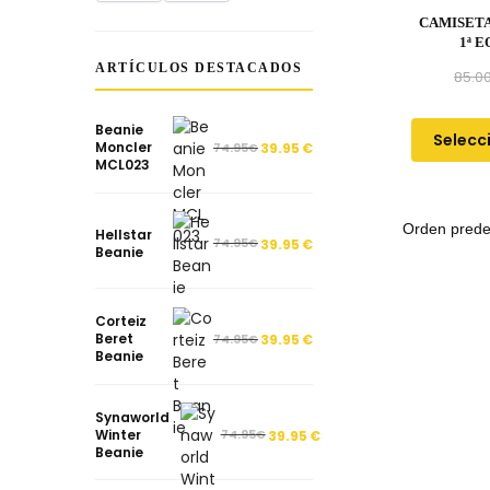
CAMISETA
1ª 
ARTÍCULOS DESTACADOS
85.0
Beanie
Selecc
Moncler
74.95
€
39.95
€
MCL023
Hellstar
74.95
€
39.95
€
Beanie
Corteiz
Beret
74.95
€
39.95
€
Beanie
Synaworld
Winter
74.95
€
39.95
€
Beanie