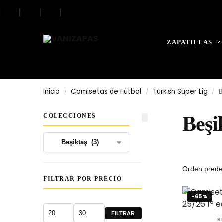
|
|
|
|
Search
ZAPATILLAS
Inicio
Camisetas de Fútbol
Turkish Süper Lig
B
/
/
/
COLECCIONES
Beşi
FILTRAR POR PRECIO
-65%
FILTRAR
B