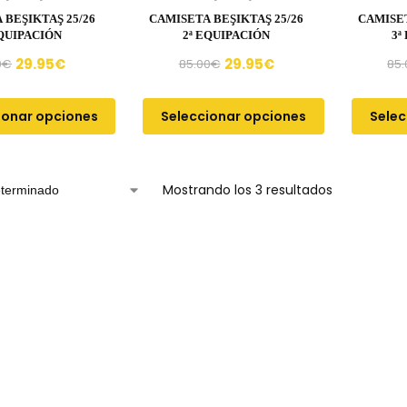
 BEŞIKTAŞ 25/26
CAMISETA BEŞIKTAŞ 25/26
CAMISET
EQUIPACIÓN
2ª EQUIPACIÓN
3ª
29.95
€
29.95
€
0
€
85.00
€
85.
ionar opciones
Seleccionar opciones
Selec
Mostrando los 3 resultados