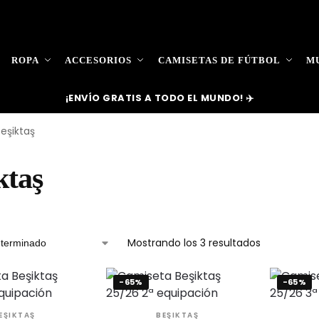
ROPA
ACCESORIOS
CAMISETAS DE FÚTBOL
MU
¡ENVÍO GRATIS A TODO EL MUNDO! ✈️
eşiktaş
ktaş
Mostrando los 3 resultados
-65%
-65%
EŞIKTAŞ
BEŞIKTAŞ