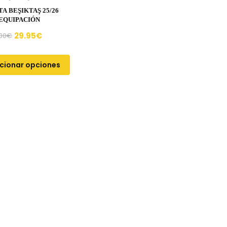
A BEŞIKTAŞ 25/26
 EQUIPACIÓN
29.95
€
00
€
cionar opciones