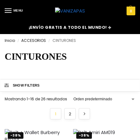
MENU
0
¡ENVÍO GRATIS A TODO EL MUNDO! ✈️
Inicio
ACCESORIOS
CINTURONES
/
/
CINTURONES
SHOW FILTERS
Mostrando 1–16 de 26 resultados
1
2
-38%
-38%