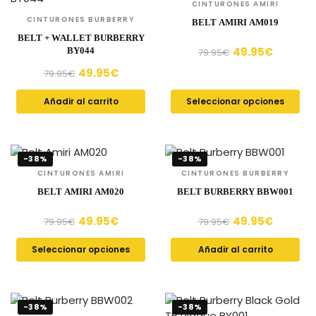
CINTURONES AMIRI
CINTURONES BURBERRY
BELT AMIRI AM019
BELT + WALLET BURBERRY
49.95
€
BY044
79.95
€
49.95
€
79.95
€
Añadir al carrito
Seleccionar opciones
-38%
-38%
CINTURONES AMIRI
CINTURONES BURBERRY
BELT AMIRI AM020
BELT BURBERRY BBW001
49.95
€
49.95
€
79.95
€
79.95
€
Seleccionar opciones
Añadir al carrito
-38%
-38%