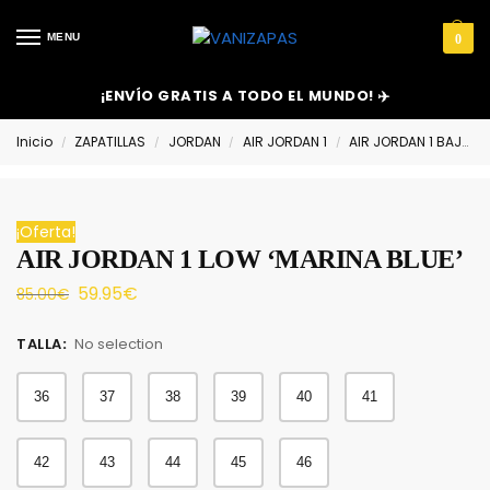
MENU
0
¡ENVÍO GRATIS A TODO EL MUNDO! ✈️
Inicio
ZAPATILLAS
JORDAN
AIR JORDAN 1
AIR JORDAN 1 BAJAS
/
/
/
/
¡Oferta!
AIR JORDAN 1 LOW ‘MARINA BLUE’
59.95
€
85.00
€
TALLA
:
No selection
36
37
38
39
40
41
42
43
44
45
46