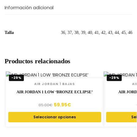
Información adicional
Talla
36, 37, 38, 39, 40, 41, 42, 43, 44, 45, 46
Productos relacionados
-29%
-29%
AIR JORDAN 1 BAJAS
AI
AIR JORDAN 1 LOW ‘BRONZE ECLIPSE’
AIR JOR
59.95
€
85.00
€
Seleccionar opciones
Se