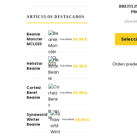
BREITLI
PR
ARTÍCULOS DESTACADOS
254.9
Beanie
Selecc
Moncler
74.95
€
39.95
€
MCL023
Hellstar
74.95
€
39.95
€
Beanie
Corteiz
Beret
74.95
€
39.95
€
Beanie
Synaworld
Winter
74.95
€
39.95
€
Beanie