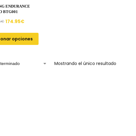
NG ENDURANCE
O BTG001
174.95
€
5
€
ionar opciones
Mostrando el único resultado