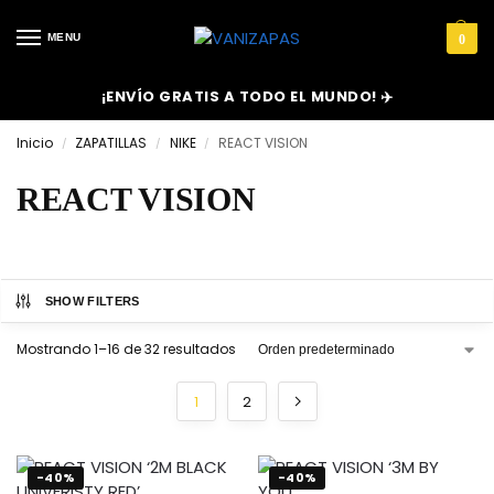
MENU
0
¡ENVÍO GRATIS A TODO EL MUNDO! ✈️
Inicio
ZAPATILLAS
NIKE
REACT VISION
/
/
/
REACT VISION
SHOW FILTERS
Mostrando 1–16 de 32 resultados
1
2
-40%
-40%