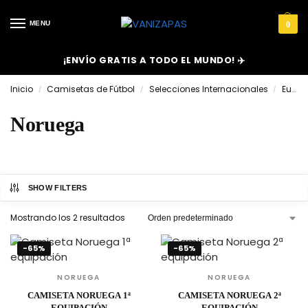
MENU
0
¡ENVÍO GRATIS A TODO EL MUNDO! ✈️
Inicio
Camisetas de Fútbol
Selecciones Internacionales
Europa
/
/
/
Noruega
SHOW FILTERS
Mostrando los 2 resultados
-65%
-65%
NORUEGA
NORUEGA
CAMISETA NORUEGA 1ª
CAMISETA NORUEGA 2ª
EQUIPACIÓN
EQUIPACIÓN