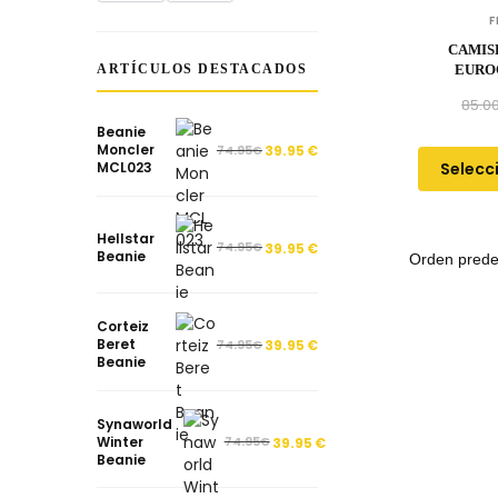
F
CAMIS
ARTÍCULOS DESTACADOS
EUROC
EQ
85.0
Beanie
Moncler
74.95
€
39.95
€
Selecc
MCL023
Hellstar
74.95
€
39.95
€
Beanie
Corteiz
Beret
74.95
€
39.95
€
Beanie
Synaworld
Winter
74.95
€
39.95
€
Beanie