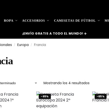
ROPA
ACCESORIOS
CAMISETAS DE FÚTBOL
MU
¡ENVÍO GRATIS A TODO EL MUNDO! ✈️
ionales
Europa
Francia
/
/
cia
Mostrando los 4 resultados
-65%
-65%