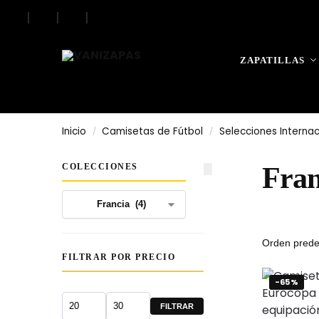
|
|
|
|
Search
ZAPATILLAS
Inicio
Camisetas de Fútbol
Selecciones Internac
/
/
COLECCIONES
Fran
FILTRAR POR PRECIO
-65%
FILTRAR