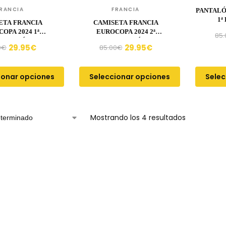
RANCIA
FRANCIA
PANTALÓ
1ª
ETA FRANCIA
CAMISETA FRANCIA
OPA 2024 1ª
EUROCOPA 2024 2ª
85.
UIPACIÓN
EQUIPACIÓN
29.95
€
29.95
€
0
€
85.00
€
ionar opciones
Seleccionar opciones
Selec
Mostrando los 4 resultados