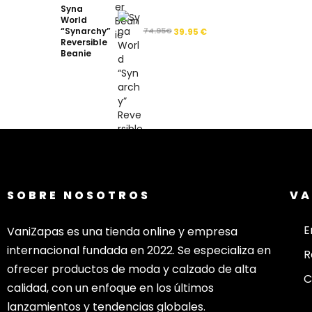
Syna
World
“Synarchy”
74.95
€
39.95
€
Reversible
Beanie
SOBRE NOSOTROS
VA
E
VaniZapas es una tienda online y empresa
internacional fundada en 2022. Se especializa en
R
ofrecer productos de moda y calzado de alta
C
calidad, con un enfoque en los últimos
lanzamientos y tendencias globales.