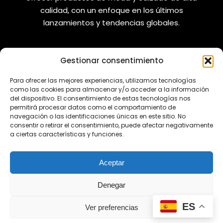
calidad, con un enfoque en los últimos
lanzamientos y tendencias globales.
Gestionar consentimiento
VANIZAPAS
LEGAL
Para ofrecer las mejores experiencias, utilizamos tecnologías
como las cookies para almacenar y/o acceder a la información
Envíos
Aviso Legal
del dispositivo. El consentimiento de estas tecnologías nos
permitirá procesar datos como el comportamiento de
Reembolsos
Política de Privacidad
navegación o las identificaciones únicas en este sitio. No
consentir o retirar el consentimiento, puede afectar negativamente
Cambios y Devoluciones
Política de Cookies
a ciertas características y funciones.
REDES SOCIALES
Aceptar
Denegar
¿Tienes alguna duda?
ES
Ver preferencias