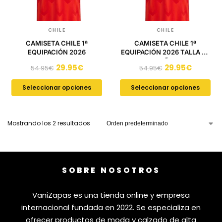
CHILE
CHILE
CAMISETA CHILE 1ª
CAMISETA CHILE 1ª
EQUIPACIÓN 2026
EQUIPACIÓN 2026 TALLA DE
NIÑO
29.95
€
29.95
€
54.95
€
54.95
€
Seleccionar opciones
Seleccionar opciones
Mostrando los 2 resultados
SOBRE NOSOTROS
VaniZapas es una tienda online y empresa
internacional fundada en 2022. Se especializa en
ofrecer productos de moda y calzado de alta