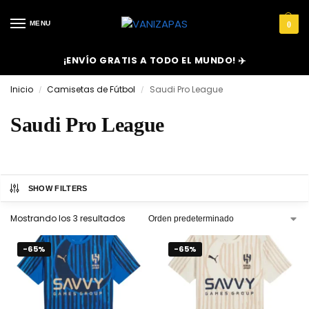
MENU
0
¡ENVÍO GRATIS A TODO EL MUNDO! ✈️
Inicio
Camisetas de Fútbol
Saudi Pro League
/
/
Saudi Pro League
SHOW FILTERS
Mostrando los 3 resultados
-65%
-65%