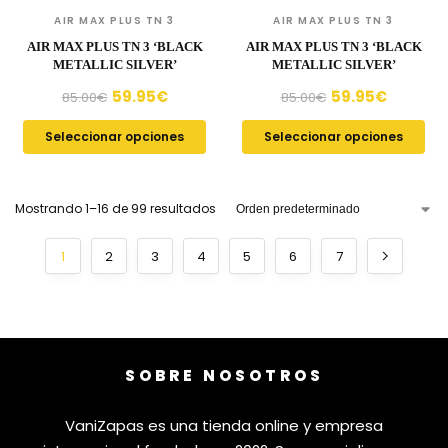
AIR MAX PLUS TN 3
AIR MAX PLUS TN 3
AIR MAX PLUS TN 3 ‘BLACK
AIR MAX PLUS TN 3 ‘BLACK
METALLIC SILVER’
METALLIC SILVER’
59.95
€
59.95
€
85.00
€
85.00
€
Seleccionar opciones
Seleccionar opciones
Mostrando 1–16 de 99 resultados
1
2
3
4
5
6
7
SOBRE NOSOTROS
VaniZapas es una tienda online y empresa