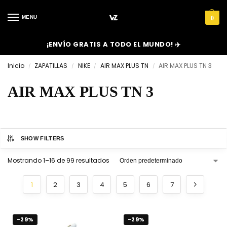
MENU
0
¡ENVÍO GRATIS A TODO EL MUNDO! ✈️
Inicio
ZAPATILLAS
NIKE
AIR MAX PLUS TN
AIR MAX PLUS TN 3
/
/
/
/
AIR MAX PLUS TN 3
SHOW FILTERS
Mostrando 1–16 de 99 resultados
1
2
3
4
5
6
7
-29%
-29%