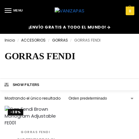
MENU
0
¡ENVÍO GRATIS A TODO EL MUNDO! ✈️
Inicio
ACCESORIOS
GORRAS
GORRAS FENDI
/
/
/
GORRAS FENDI
SHOW FILTERS
Mostrando el único resultado
-38%
GORRAS FENDI