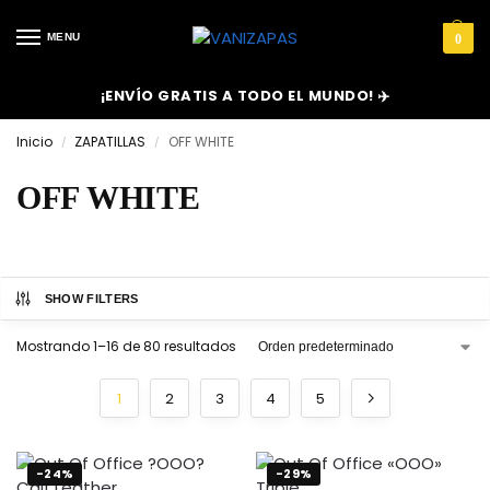
MENU
0
¡ENVÍO GRATIS A TODO EL MUNDO! ✈️
Inicio
ZAPATILLAS
OFF WHITE
/
/
OFF WHITE
SHOW FILTERS
Mostrando 1–16 de 80 resultados
1
2
3
4
5
-24%
-29%