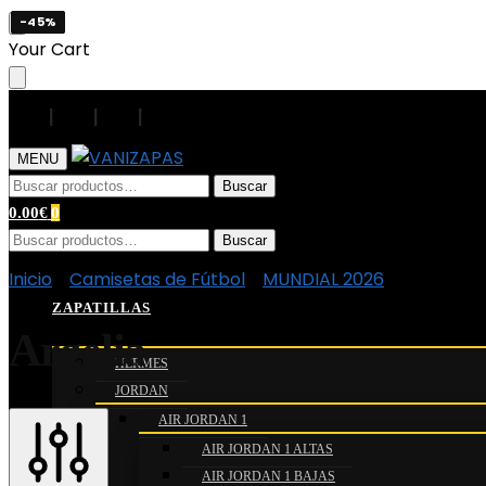
-45%
-45%
-45%
-45%
Your Cart
|
|
|
|
MENU
Buscar
0.00
€
0
Buscar
Inicio
/
Camisetas de Fútbol
/
MUNDIAL 2026
/
Argelia
ZAPATILLAS
Argelia
HERMES
JORDAN
AIR JORDAN 1
AIR JORDAN 1 ALTAS
AIR JORDAN 1 BAJAS