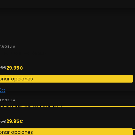
ARGELIA
IA 1ª EQUIPACIÓN 2026
29.95
€
95
€
onar opciones
ARGELIA
QUIPACIÓN 2026 TALLA DE NIÑO
29.95
€
95
€
onar opciones