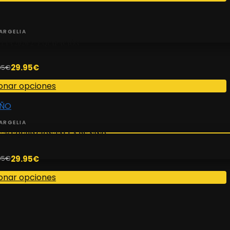
ARGELIA
IA 2026 2ª EQUIPACIÓN
29.95
€
95
€
onar opciones
ARGELIA
 2ª EQUIPACIÓN TALLA DE NIÑO
29.95
€
95
€
onar opciones