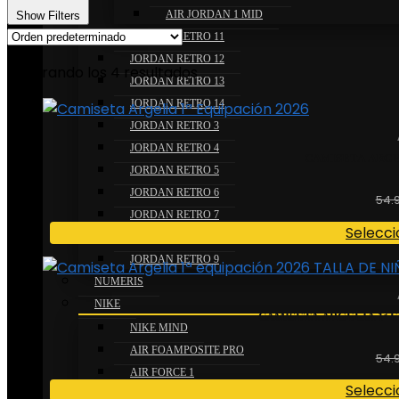
AIR JORDAN 1 MID
Show Filters
JORDAN RETRO 11
JORDAN RETRO 12
Mostrando los 4 resultados
JORDAN RETRO 13
JORDAN RETRO 14
JORDAN RETRO 3
JORDAN RETRO 4
CAMISETA ARGEL
JORDAN RETRO 5
JORDAN RETRO 6
54.
JORDAN RETRO 7
Selecci
JORDAN RETRO 8
JORDAN RETRO 9
NUMERIS
NIKE
CAMISETA ARGELIA 1ª E
NIKE MIND
AIR FOAMPOSITE PRO
54.
AIR FORCE 1
Selecci
AIR FORCE 1 ALTAS