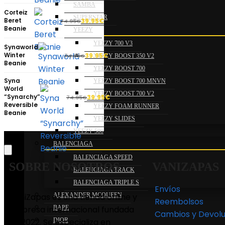
SAMBA
Corteiz
SUPERSTAR
Beret
39.95
€
74.95
€
Beanie
YEEZY
YEEZY 700 V3
Synaworld
Winter
39.95
€
74.95
€
YEEZY BOOST 350 V2
Beanie
YEEZY BOOST 700
Syna
YEEZY BOOST 700 MNVN
World
YEEZY BOOST 700 V2
“Synarchy”
39.95
€
74.95
€
Reversible
YEEZY FOAM RUNNER
Beanie
YEEZY SLIDES
YEEZY 500
BALENCIAGA
BALENCIAGA SPEED
SOBRE NOSOTROS
VANIZAPAS
BALENCIAGA TRACK
BALENCIAGA TRIPLE S
Envíos
VaniZapas es una tienda online y
ALEXANDER MCQUEEN
Reembolsos
empresa internacional fundada
BAPE
Cambios y Devolu
en 2022. Se especializa en
DIOR