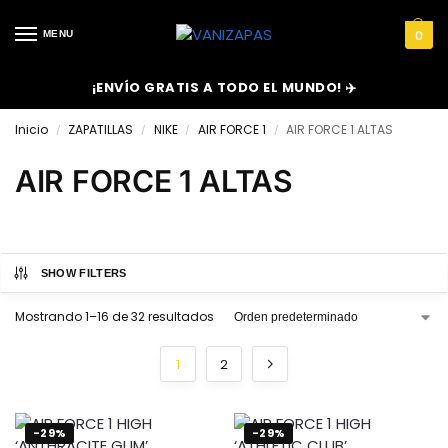
MENU
0
¡ENVÍO GRATIS A TODO EL MUNDO! ✈️
Inicio
ZAPATILLAS
NIKE
AIR FORCE 1
AIR FORCE 1 ALTAS
/
/
/
/
AIR FORCE 1 ALTAS
SHOW FILTERS
Mostrando 1–16 de 32 resultados
1
2
-29%
-29%