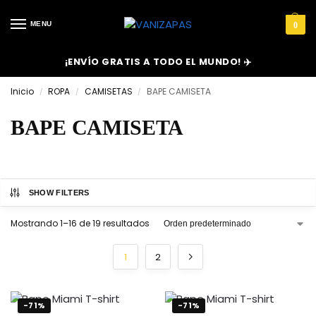
MENU
0
¡ENVÍO GRATIS A TODO EL MUNDO! ✈️
Inicio
ROPA
CAMISETAS
BAPE CAMISETA
/
/
/
BAPE CAMISETA
SHOW FILTERS
Mostrando 1–16 de 19 resultados
1
2
-71%
-71%