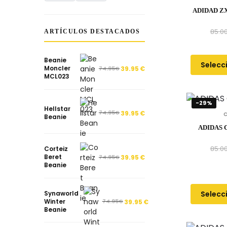
ADIDAD Z
85.0
ARTÍCULOS DESTACADOS
Beanie
Selecc
Moncler
74.95
€
39.95
€
MCL023
-29%
Hellstar
74.95
€
39.95
€
Beanie
ADIDAS 
85.0
Corteiz
Beret
74.95
€
39.95
€
Beanie
Selecc
Synaworld
Winter
74.95
€
39.95
€
Beanie