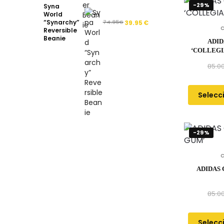
-29%
Syna
World
“Synarchy”
74.95
€
39.95
€
Reversible
Beanie
ADID
‘COLLEGI
85.0
Selecc
-29%
ADIDAS 
85.0
Selecc