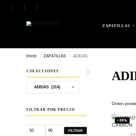
|
|
|
|
Search
ZAPATILLAS
Inicio
ZAPATILLAS
ADIDAS
/
/
COLECCIONES
ADI
FILTRAR POR PRECIO
-29%
FILTRAR
SU