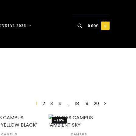
NDIAL 2026
0.00
€
0
Buscar
1
2
3
4
…
18
19
20
-29%
CAMPUS
CAMPUS