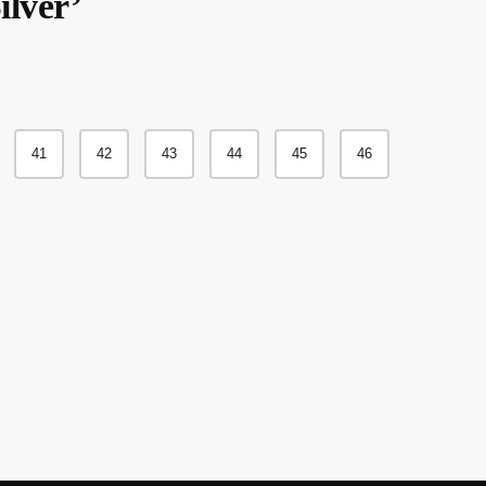
lver’
85.00€.
64.95€.
41
42
43
44
45
46