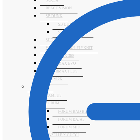
NOCTA
REACT VISION
SB DUNK
SB DUNK ALTAS
SB DUNK BAJAS
SHOX TL
VAPORMAX 2021 FLYKNIT
VAPORMAX 360
VAPORMAX EVO
VAPORMAX PLUS
ZOOM 2K
ADIDAS
CAMPUS
FORUM
FORUM BAD BUNNY
FORUM BAJAS
FORUM MID
GAZELLE X GUCCI