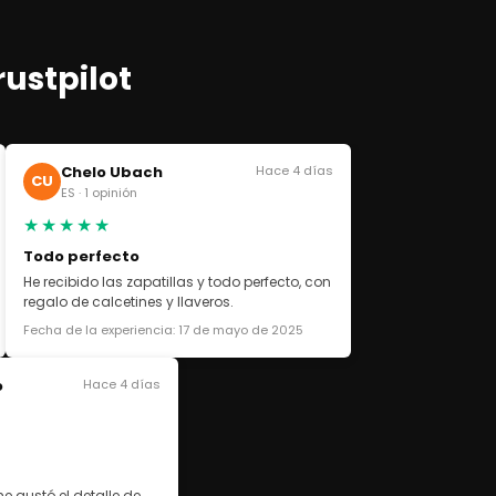
rustpilot
Chelo Ubach
Hace 4 días
CU
ES · 1 opinión
★★★★★
Todo perfecto
He recibido las zapatillas y todo perfecto, con
regalo de calcetines y llaveros.
Fecha de la experiencia: 17 de mayo de 2025
o
Hace 4 días
e gustó el detalle de