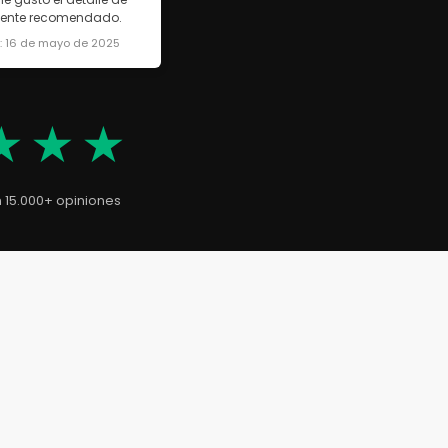
lmente recomendado.
a: 16 de mayo de 2025
★★★
n 15.000+ opiniones