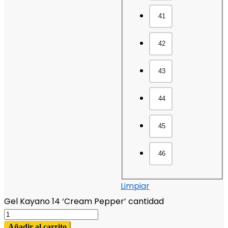
41
42
43
44
45
46
Limpiar
Gel Kayano 14 ‘Cream Pepper’ cantidad
Añadir al carrito