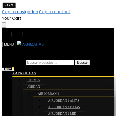
-24%
-24%
-24%
-24%
Skip to navigation
Skip to content
Your Cart
|
|
|
|
MENU
Buscar por:
Buscar por:
Buscar
Buscar
0.00
€
0
ZAPATILLAS
HERMES
JORDAN
AIR JORDAN 1
AIR JORDAN 1 ALTAS
AIR JORDAN 1 BAJAS
AIR JORDAN 1 MID