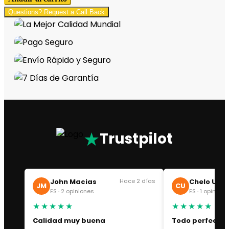
Questions? Request a Call Back
★
Trustpilot
John Macias
Hace 2 días
Chelo Uba
JM
CU
ES · 2 opiniones
ES · 1 opinión
★★★★★
★★★★★
Calidad muy buena
Todo perfecto