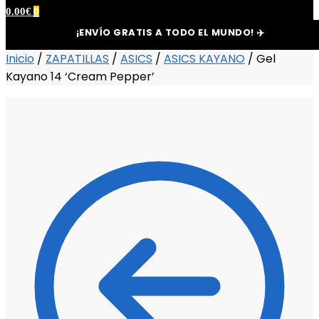
0.00
€
0
¡ENVÍO GRATIS A TODO EL MUNDO! ✈️
Inicio
/
ZAPATILLAS
/
ASICS
/
ASICS KAYANO
/
Gel
Kayano 14 ‘Cream Pepper’