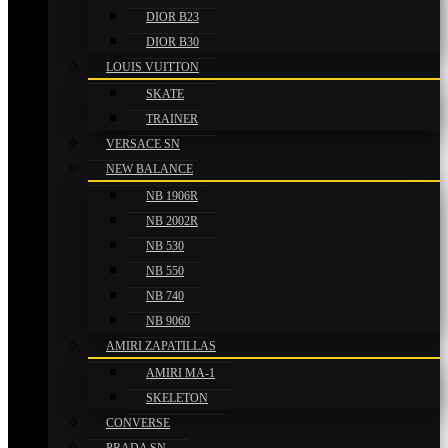
DIOR B23
DIOR B30
LOUIS VUITTON
SKATE
TRAINER
VERSACE SN
NEW BALANCE
NB 1906R
NB 2002R
NB 530
NB 550
NB 740
NB 9060
AMIRI ZAPATILLAS
AMIRI MA-1
SKELETON
CONVERSE