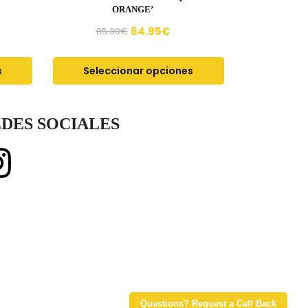
ORANGE’
64.95
€
85.00
€
s
Seleccionar opciones
DES SOCIALES
Questions? Request a Call Back