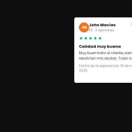
John Macias
JM
ES · 2 opiniones
★★★★★
Calidad muy buena
Muy buen trato al cliente, si
resolvían mis dudas. Todo co
Fecha de la experiencia: 19 de
2025