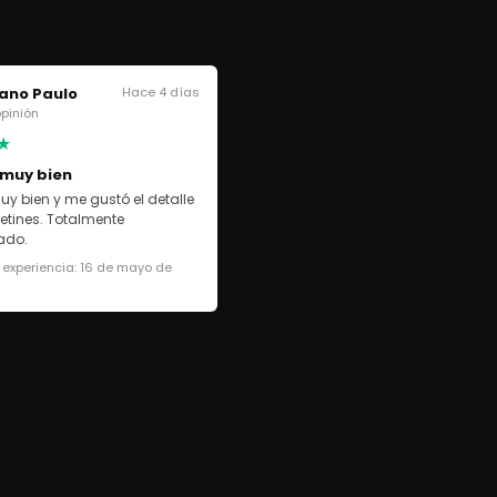
ano Paulo
Hace 4 días
 opinión
★
 muy bien
uy bien y me gustó el detalle
cetines. Totalmente
ado.
 experiencia: 16 de mayo de