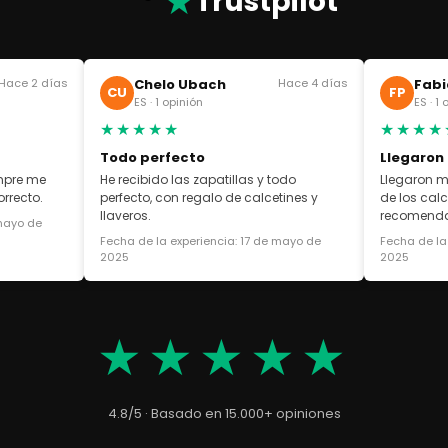
★
Trustpilot
Hace 2 días
Chelo Ubach
Hace 4 días
Fabi
CU
FP
ES · 1 opinión
ES · 1
★★★★★
★★★★
Todo perfecto
Llegaron
empre me
He recibido las zapatillas y todo
Llegaron m
rrecto.
perfecto, con regalo de calcetines y
de los cal
llaveros.
recomend
 mayo de
Fecha de la experiencia: 17 de mayo de
Fecha de la
2025
2025
★★★★★
4.8/5 · Basado en 15.000+ opiniones