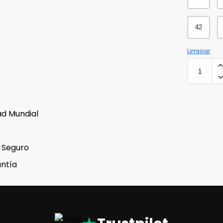
42
Limpiar