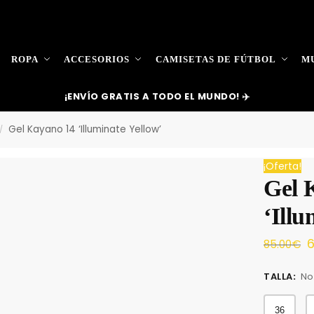
ROPA
ACCESORIOS
CAMISETAS DE FÚTBOL
MU
¡ENVÍO GRATIS A TODO EL MUNDO! ✈️
Gel Kayano 14 ‘Illuminate Yellow’
/
¡Oferta!
Gel 
‘Illu
6
85.00
€
TALLA
:
No
36