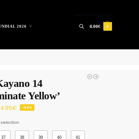
NDIAL 2026
0.00
€
0
Buscar
Kayano 14
minate Yellow’
4.95
€
-24%
 selection
37
38
39
40
41