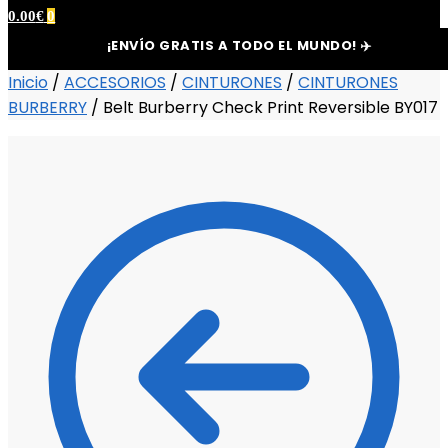
0.00
€
0
¡ENVÍO GRATIS A TODO EL MUNDO! ✈️
Inicio
/
ACCESORIOS
/
CINTURONES
/
CINTURONES
BURBERRY
/
Belt Burberry Check Print Reversible BY017