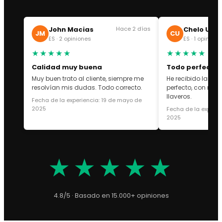
John Macias
Hace 2 días
Chelo Uba
JM
CU
ES · 2 opiniones
ES · 1 opinión
★★★★★
★★★★★
Calidad muy buena
Todo perfecto
Muy buen trato al cliente, siempre me
He recibido las za
resolvían mis dudas. Todo correcto.
perfecto, con rega
llaveros.
Fecha de la experiencia: 19 de mayo de
2025
Fecha de la experie
2025
★★★★★
4.8/5 · Basado en 15.000+ opiniones