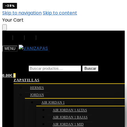
-38%
-38%
-38%
-38%
Skip to navigation
Skip to content
Your Cart
|
|
|
|
MENU
Buscar por:
Buscar por:
Buscar
Buscar
0.00
€
0
ZAPATILLAS
HERMES
JORDAN
AIR JORDAN 1
AIR JORDAN 1 ALTAS
AIR JORDAN 1 BAJAS
AIR JORDAN 1 MID