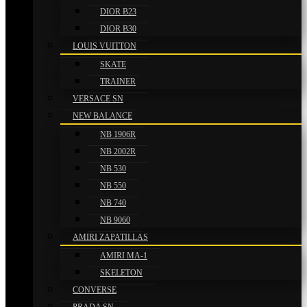
DIOR B23
DIOR B30
LOUIS VUITTON
SKATE
TRAINER
VERSACE SN
NEW BALANCE
NB 1906R
NB 2002R
NB 530
NB 550
NB 740
NB 9060
AMIRI ZAPATILLAS
AMIRI MA-1
SKELETON
CONVERSE