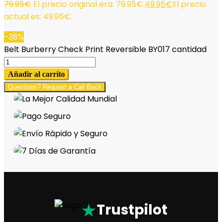
79.95
€
El precio original era: 79.95€.
49.95
€
El precio
actual es: 49.95€.
-38%
Belt Burberry Check Print Reversible BY017 cantidad
Añadir al carrito
Questions? Request a Call Back
★
Trustpilot