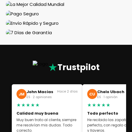
★
Trustpilot
John Macias
Hace 2 días
Chelo Ubach
Ha
JM
CU
ES · 2 opiniones
ES · 1 opinión
★★★★★
★★★★★
Calidad muy buena
Todo perfecto
Muy buen trato al cliente, siempre
He recibido las zapatilla
me resolvían mis dudas. Todo
perfecto, con regalo de 
correcto.
y llaveros.