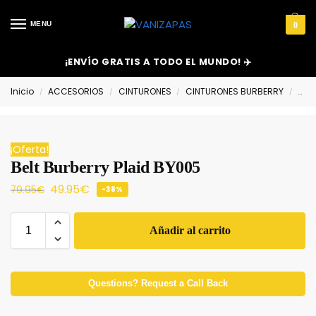
MENU
0
¡ENVÍO GRATIS A TODO EL MUNDO! ✈️
Inicio
ACCESORIOS
CINTURONES
CINTURONES BURBERRY
Belt
/
/
/
/
¡Oferta!
Belt Burberry Plaid BY005
49.95
€
79.95
€
-38%
Añadir al carrito
Questions? Request a Call Back