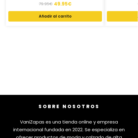
49.95
€
79.95
€
Añadir al carrito
SOBRE NOSOTROS
VaniZapas es una tienda online y empresa
internacional fundada en 2022. Se especializa en
ofrecer productos de moda y calzado de alta