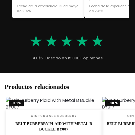
Fecha de la experiencia: 19 de mayo
Fecha de la experiencia: 1
de 2025
de 2025
★★★★★
4.8/5 · Basado en 15.000+ opiniones
Productos relacionados
-38%
-38%
CINTURONES BURBERRY
CIN
BELT BURBERRY PLAID WITH METAL B
BELT BURBER
BUCKLE BY007