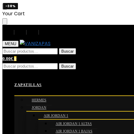
-38%
-38%
-38%
-38%
Skip
Skip
Your Cart
to
to
navigation
content
|
|
|
|
MENU
Buscar
Buscar
por:
0.00
€
0
Buscar
Buscar
por:
Inicio
/
ACCESORIOS
/
CINTURONES
/
CINTURONES BURB
ZAPATILLAS
HERMES
JORDAN
AIR JORDAN 1
AIR JORDAN 1 ALTAS
AIR JORDAN 1 BAJAS