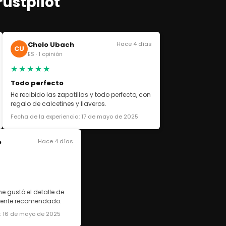
rustpilot
Chelo Ubach
Hace 4 días
CU
ES · 1 opinión
★★★★★
Todo perfecto
He recibido las zapatillas y todo perfecto, con
regalo de calcetines y llaveros.
Fecha de la experiencia: 17 de mayo de 2025
o
Hace 4 días
e gustó el detalle de
lmente recomendado.
a: 16 de mayo de 2025