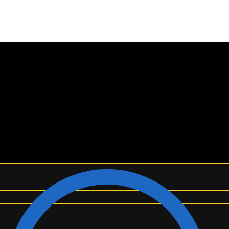
¡ENVÍO GRATIS A TODO EL MUNDO! ✈️
ERRY
/
Belt Burberry BBW002