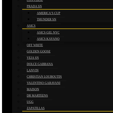
CONVERSE
PRADA SN
CINTUR
AMERICA’S CUP
BELT BURB
THUNDER SN
ASICS
79.
ASICS GEL NYC
Añadi
ASICS KAYANO
OFF WHITE
GOLDEN GOOSE
CINTUR
VEJA SN
BELT BURBERRY BL
DOLCE GABBANA
LANVIN
79.
CHRISTIAN LOUBOUTIN
Añadi
VALENTINO GARAVANI
MAISON
DR MARTEENS
CINTUR
UGG
BELT BURBERRY PLAID
ZAPATILLAS