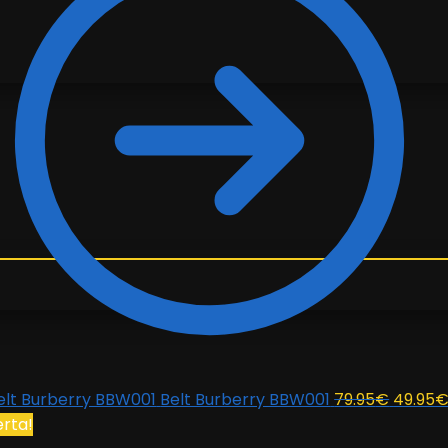
El
Belt Burberry BBW001
79.95
€
49.95
precio
erta!