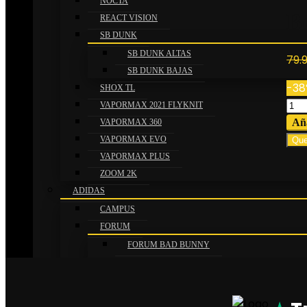
NOCTA
B
REACT VISION
SB DUNK
SB DUNK ALTAS
79.
SB DUNK BAJAS
-3
SHOX TL
Bel
VAPORMAX 2021 FLYKNIT
Bur
Aña
VAPORMAX 360
BB
VAPORMAX EVO
Que
can
VAPORMAX PLUS
ZOOM 2K
ADIDAS
CAMPUS
FORUM
FORUM BAD BUNNY
FORUM BAJAS
FORUM MID
GAZELLE X GUCCI