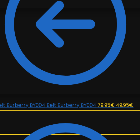
El
El
Belt Burberry BY004
79.95
€
49.95
€
precio
pr
original
ac
era:
es:
79.95€.
49