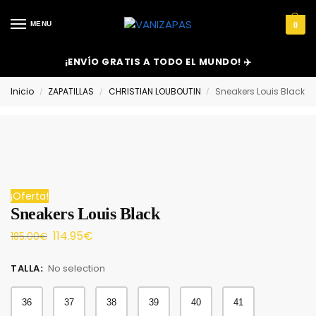
MENU
0
¡ENVÍO GRATIS A TODO EL MUNDO! ✈️
Inicio
ZAPATILLAS
CHRISTIAN LOUBOUTIN
Sneakers Louis Black
/
/
/
¡Oferta!
Sneakers Louis Black
114.95
€
185.00
€
TALLA
:
No selection
36
37
38
39
40
41