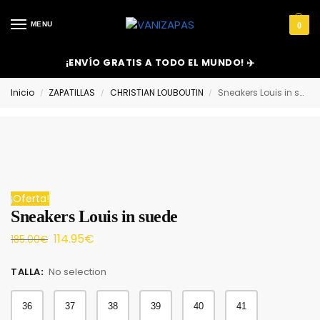
MENU
0
¡ENVÍO GRATIS A TODO EL MUNDO! ✈️
Inicio
ZAPATILLAS
CHRISTIAN LOUBOUTIN
Sneakers Louis in suede
/
/
/
¡Oferta!
Sneakers Louis in suede
114.95
€
185.00
€
TALLA
:
No selection
36
37
38
39
40
41