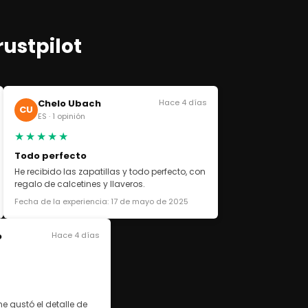
rustpilot
Chelo Ubach
Hace 4 días
CU
ES · 1 opinión
★★★★★
Todo perfecto
He recibido las zapatillas y todo perfecto, con
regalo de calcetines y llaveros.
Fecha de la experiencia: 17 de mayo de 2025
o
Hace 4 días
e gustó el detalle de