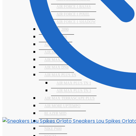
AIR FORCE 1 BAJAS
AIR FORCE 1 PIXEL
AIR FORCE 1 SHADOW
AIR MAX 2090
AIR MAX 270
AIR MAX 90
AIR MAX 95
AIR MAX 97
AIR MAX DN8
AIR MAX PLUS TN
AIR MAX PLUS TN 1
AIR MAX PLUS TN 3
AIR MAX TERRASCAPE PLUS
AIR MORE UPTEMPO
BLAZER MID
Sneakers Lou Spikes Orlat
MAX DN
NIKE P600