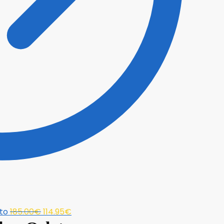
El
El
ato
185.00
€
114.95
€
precio
precio