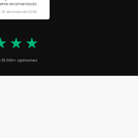
lmente recomendado.
a: 16 de mayo de 2025
★★★
n 15.000+ opiniones