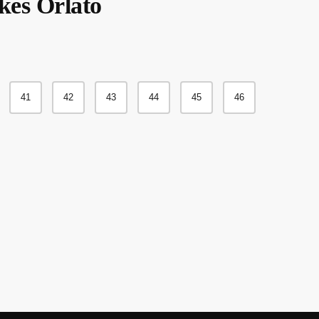
kes Orlato
original
actual
era:
es:
185.00€.
114.95€.
41
42
43
44
45
46