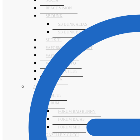
NOCTA
REACT VISION
SB DUNK
SB DUNK ALTAS
SB DUNK BAJAS
SHOX TL
VAPORMAX 2021 FLYKNIT
VAPORMAX 360
VAPORMAX EVO
VAPORMAX PLUS
ZOOM 2K
ADIDAS
CAMPUS
FORUM
FORUM BAD BUNNY
FORUM BAJAS
FORUM MID
GAZELLE X GUCCI