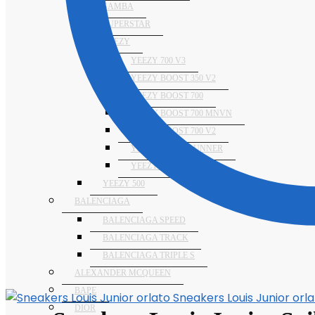
SAMBA
SUPERSTAR
YEEZY
YEEZY 700 V3
YEEZY BOOST 350 V2
YEEZY BOOST 700
YEEZY BOOST 700 MNVN
YEEZY BOOST 700 V2
YEEZY FOAM RUNNER
YEEZY SLIDES
YEEZY 500
BALENCIAGA
BALENCIAGA SPEED
BALENCIAGA TRACK
BALENCIAGA TRIPLE S
ALEXANDER MCQUEEN
BAPE
Sneakers Louis Junior orl
DIOR