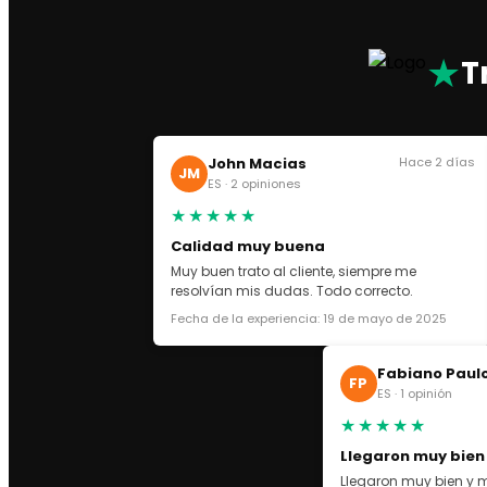
CONVERSE
PRADA SN
★
AMERICA’S CUP
T
THUNDER SN
ASICS
ASICS GEL NYC
John Macias
Hace 2 días
ASICS KAYANO
JM
ES · 2 opiniones
OFF WHITE
★★★★★
GOLDEN GOOSE
Calidad muy buena
VEJA SN
Muy buen trato al cliente, siempre me
DOLCE GABBANA
resolvían mis dudas. Todo correcto.
LANVIN
Fecha de la experiencia: 19 de mayo de 2025
CHRISTIAN LOUBOUTIN
VALENTINO GARAVANI
Fabiano Paul
FP
MAISON
ES · 1 opinión
DR MARTEENS
★★★★★
UGG
Llegaron muy bien
ZAPATILLAS
Llegaron muy bien y m