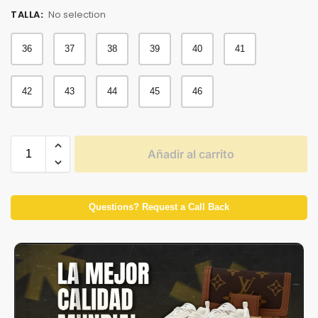
TALLA
:
No selection
36
37
38
39
40
41
42
43
44
45
46
Añadir al carrito
Questions? Request a Call Back