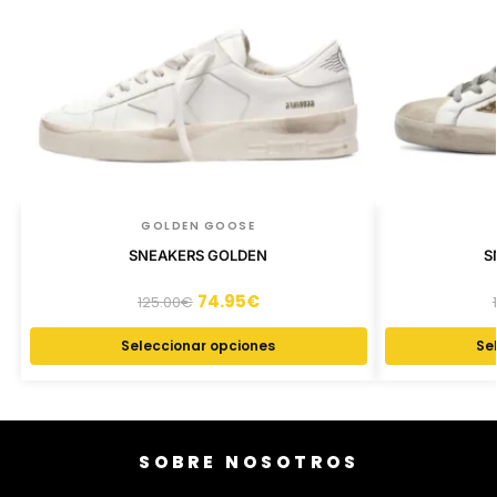
GOLDEN GOOSE
SNEAKERS GOLDEN
S
74.95
€
125.00
€
Seleccionar opciones
Se
SOBRE NOSOTROS