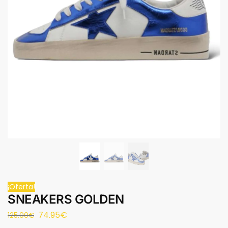
¡Oferta!
SNEAKERS GOLDEN
74.95
€
125.00
€